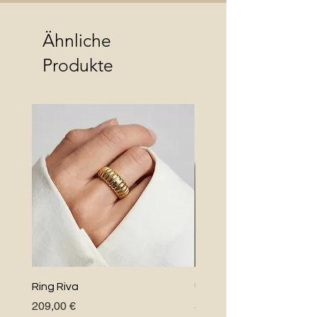
Ähnliche
Produkte
Ring Riva
Uno Perlenkette
Preis
Preis
209,00 €
348,00 €