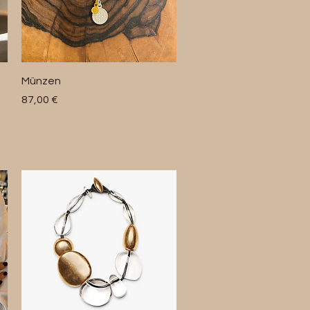
Schnellansicht
Münzen
Preis
87,00 €