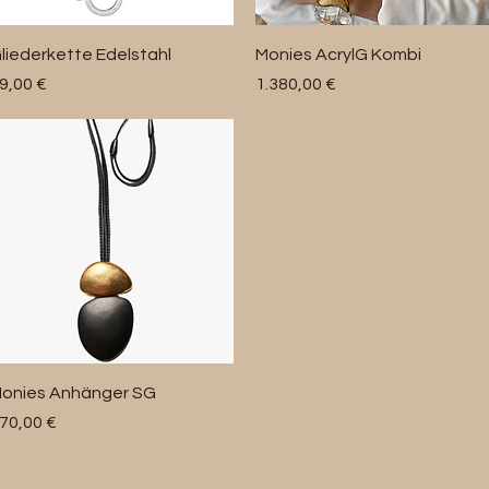
Schnellansicht
Schnellansicht
liederkette Edelstahl
Monies AcrylG Kombi
reis
Preis
9,00 €
1.380,00 €
Schnellansicht
onies Anhänger SG
reis
70,00 €