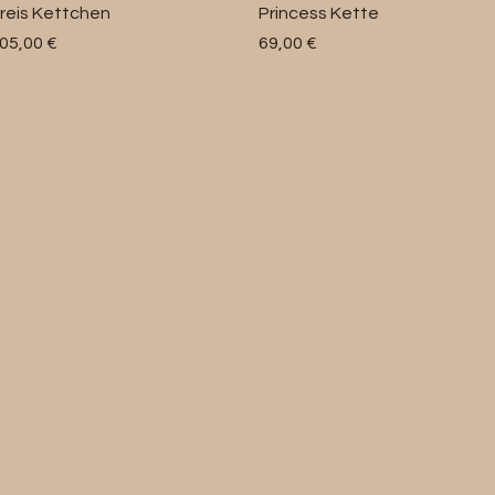
Schnellansicht
Schnellansicht
reis Kettchen
Princess Kette
reis
Preis
05,00 €
69,00 €