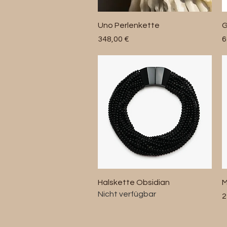
Schnellansicht
Uno Perlenkette
G
Preis
P
348,00 €
6
Schnellansicht
Halskette Obsidian
M
Nicht verfügbar
P
2