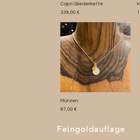
Schnellansicht
Capri Gliederkette
K
Preis
P
339,00 €
1
Schnellansicht
Münzen
Preis
87,00 €
Feingoldauflage