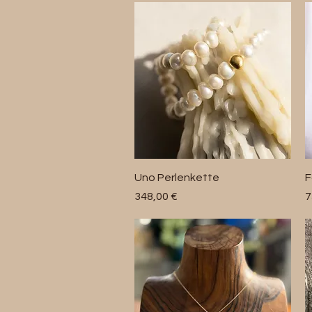
Schnellansicht
Uno Perlenkette
F
Preis
P
348,00 €
7