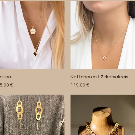
Schnellansicht
Schnellansicht
ollina
Kettchen mit Zirkoniakreis
reis
Preis
5,00 €
119,00 €