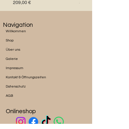
Preis
Preis
209,00 €
348,00 €
Navigation
Willkommen
Shop
Über uns
Galerie
Impressum
Kontakt & Öffnungszeiten
Datenschutz
AGB
Onlineshop