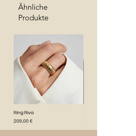
Ähnliche
Produkte
Ring Riva
Uno Perlenkette
Preis
Preis
209,00 €
348,00 €