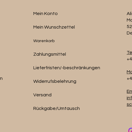
Mein Konto
Al
Ma
52
Mein Wunschzettel
De
Warenkorb
Te
Zahlungsmittel
+4
Lieferfristen/-beschränkungen
Mo
en
+4
Widerrufsbelehrung
Em
Versand
in
sc
Rückgabe/Umtausch