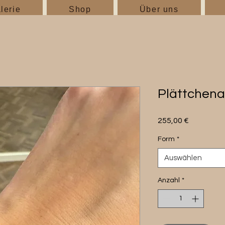
lerie
Shop
Über uns
Plättchen
Preis
255,00 €
Form
*
Auswählen
Anzahl
*