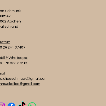
ice Schmuck
rkt 42
062 Aachen
utschland
lefon:
9 (0) 241 37407
bil & Whatsapp:
9 176 823 276 89
ail:
fo.aliceschmuck@gmail.com
hmuckalice@gmail.com