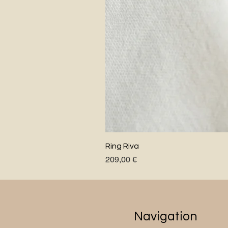
Ring Riva
Preis
209,00 €
Navigation