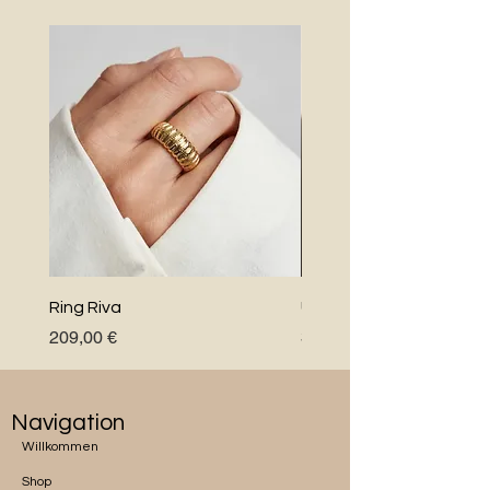
Ring Riva
Uno Perlenkette
Preis
Preis
209,00 €
348,00 €
Navigation
Willkommen
Shop