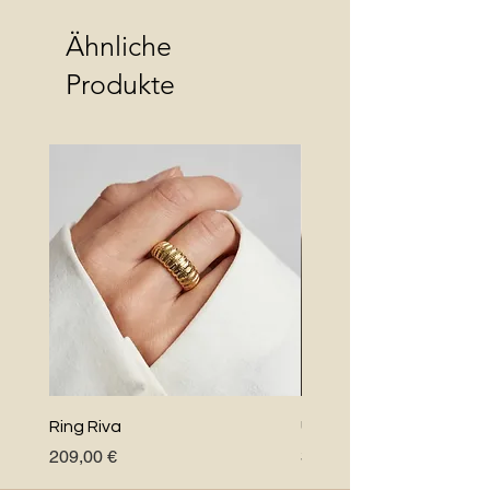
Ähnliche
Produkte
Ring Riva
Uno Perlenkette
Preis
Preis
209,00 €
348,00 €